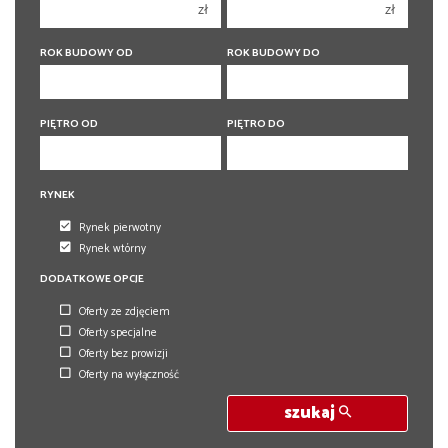
zł
zł
5 pokoi
5 pokoi
6 pokoi
6 pokoi
ROK BUDOWY OD
ROK BUDOWY DO
PIĘTRO OD
PIĘTRO DO
RYNEK
Rynek pierwotny
Rynek wtórny
DODATKOWE OPCJE
Oferty ze zdjęciem
Oferty specjalne
Oferty bez prowizji
Oferty na wyłączność
szukaj