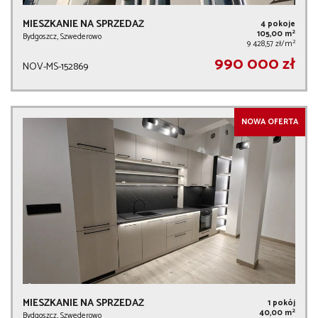
MIESZKANIE NA SPRZEDAŻ
4 pokoje
2
105,00 m
Bydgoszcz, Szwederowo
2
9 428,57 zł/m
990 000 zł
NOV-MS-152869
NOWA OFERTA
MIESZKANIE NA SPRZEDAŻ
1 pokój
2
40,00 m
Bydgoszcz, Szwederowo