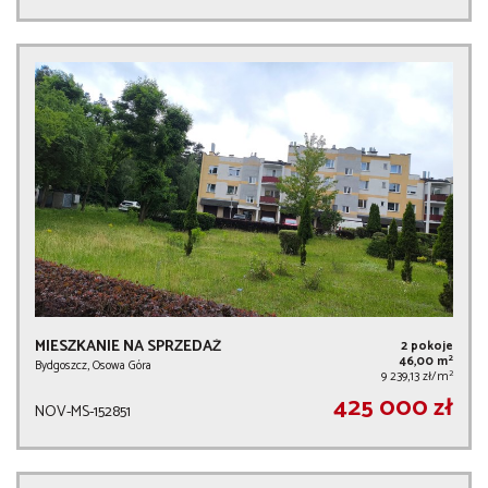
MIESZKANIE NA SPRZEDAŻ
2 pokoje
2
46,00 m
Bydgoszcz, Osowa Góra
2
9 239,13 zł/m
425 000 zł
NOV-MS-152851