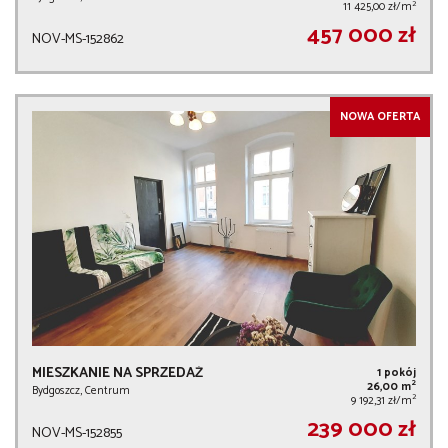
2
11 425,00 zł/m
457 000 zł
NOV-MS-152862
NOWA OFERTA
MIESZKANIE NA SPRZEDAŻ
1 pokój
2
26,00 m
Bydgoszcz, Centrum
2
9 192,31 zł/m
239 000 zł
NOV-MS-152855