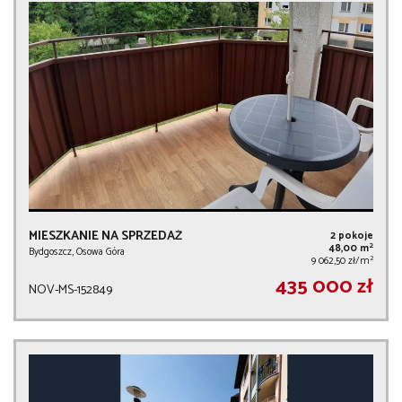
MIESZKANIE NA SPRZEDAŻ
2 pokoje
2
48,00 m
Bydgoszcz, Osowa Góra
2
9 062,50 zł/m
435 000 zł
NOV-MS-152849