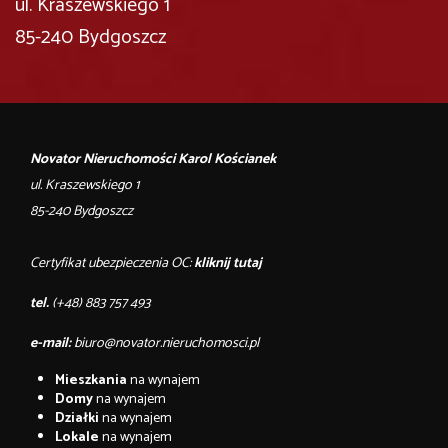
ul. Kraszewskiego 1
85-240 Bydgoszcz
Novator Nieruchomości Karol Kościanek
ul. Kraszewskiego 1
85-240 Bydgoszcz
Certyfikat ubezpieczenia OC:
kliknij tutaj
tel.
(+48) 883 757 493
e-mail:
biuro@novator.nieruchomosci.pl
Mieszkania
na wynajem
Domy
na wynajem
Działki
na wynajem
Lokale
na wynajem