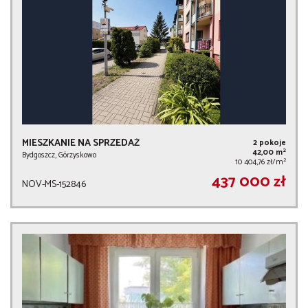
MIESZKANIE NA SPRZEDAŻ
2 pokoje
2
42,00 m
Bydgoszcz, Górzyskowo
2
10 404,76 zł/m
437 000 zł
NOV-MS-152846