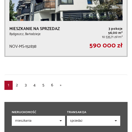
MIESZKANIE NA SPRZEDAŻ
3 pokoje
2
56,00 m
Bydgoszcz, Bartodzieje
2
10 535,71 zł/m
590 000 zł
NOV-MS-152838
1
2
3
4
5
6
»
NIERUCHOMOŚĆ
TRANSAKCJA