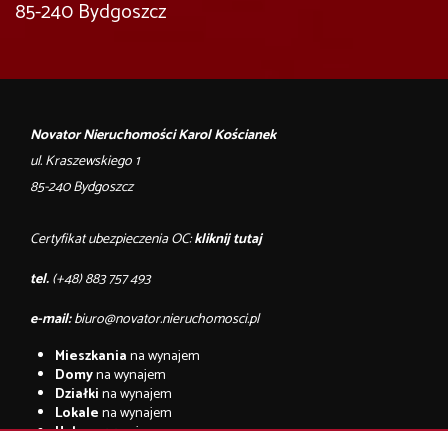
85-240 Bydgoszcz
Novator Nieruchomości Karol Kościanek
ul. Kraszewskiego 1
85-240 Bydgoszcz
Certyfikat ubezpieczenia OC:
kliknij tutaj
tel.
(+48) 883 757 493
e-mail:
biuro@novator.nieruchomosci.pl
Mieszkania
na wynajem
Domy
na wynajem
Działki
na wynajem
Lokale
na wynajem
Hale
na wynajem