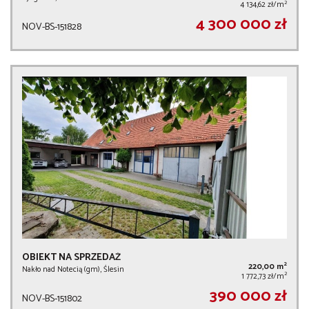
2
4 134,62 zł/m
4 300 000 zł
NOV-BS-151828
OBIEKT NA SPRZEDAŻ
2
220,00 m
Nakło nad Notecią (gm), Ślesin
2
1 772,73 zł/m
390 000 zł
NOV-BS-151802