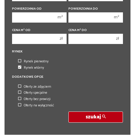
1
1
POWIERZCHNIA OD
POWIERZCHNIA DO
2
2
2
2
m
m
3
3
2
2
CENA M
OD
CENA M
DO
4
4
zł
zł
5
5
6
RYNEK
6
Rynek pierwotny
Rynek wtórny
DODATKOWE OPCJE
Oferty ze zdjęciem
Oferty specjalne
Oferty bez prowizji
Oferty na wyłączność
szukaj