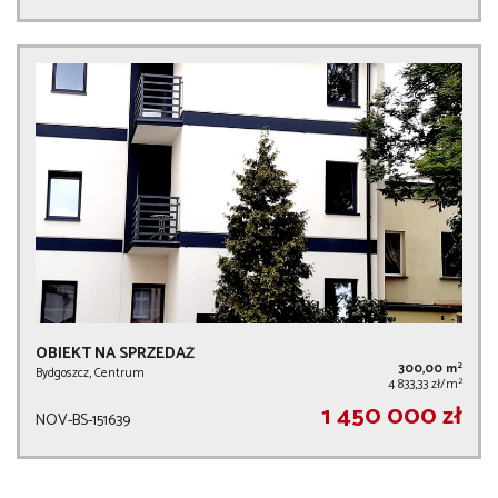
OBIEKT NA SPRZEDAŻ
2
300,00 m
Bydgoszcz, Centrum
2
4 833,33 zł/m
1 450 000 zł
NOV-BS-151639