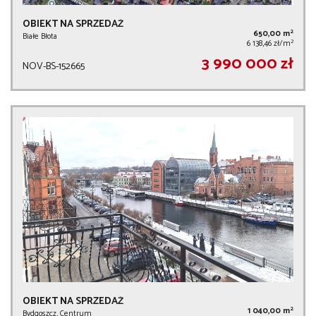
OBIEKT NA SPRZEDAŻ
2
650,00 m
Białe Błota
2
6 138,46 zł/m
3 990 000 zł
NOV-BS-152665
OBIEKT NA SPRZEDAŻ
2
1 040,00 m
Bydgoszcz, Centrum