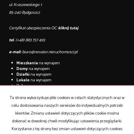
ul. Kraszewskiego 1
85-240 Bydgoszcz
Certyfikat ubezpieczenia OC:
kliknij tutaj
tel.
(+48) 883 757 493
e-mail:
biuro@novator.nieruchomosci.pl
Mieszkania
na wynajem
Domy
na wynajem
Działki
na wynajem
Lokale
na wynajem
Hale
na wynajem
Obiekty
na wynajem
Ta strona wykorzystuje pliki cookies w celach statystycznych oraz w
Mieszkania
na sprzedaż
celu dostosowania naszych serwisów do indywidualnych potrzeb
Domy
na sprzedaż
Działki
na sprzedaż
klientów. Zmiany ustawień dotyczących plików cookie można
Lokale
na sprzedaż
dokonać w dowolnej chwili modyfikując ustawienia przeglądarki.
Hale
na sprzedaż
Korzystanie z tej strony bez zmian ustawień dotyczących cookies
Obiekty
na sprzedaż