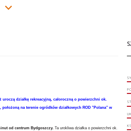
S
S
P
uroczą działkę rekreacyjną, całoroczną o powierzchni ok.
S
 położoną na terenie ogródków działkowych ROD "Polana" w
UK
KS
inut od centrum Bydgoszczy.
Ta urokliwa działka o powierzchni ok.