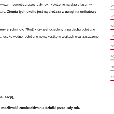
wieżym powietrzu przez cały rok. Położenie na skraju lasu i w
OG
tury.
Ziemia tych okolic jest najdroższa z uwagi na unikatowy
G
W
powierzchni ok. 70m2
który jest ocieplony a na dachu położono
D
ana, oczko wodne, położono nową kostkę w alejkach oraz zasadzono
O
PO
P
KA
lizacji),
e możliwość zamieszkiwania działki przez cały rok.