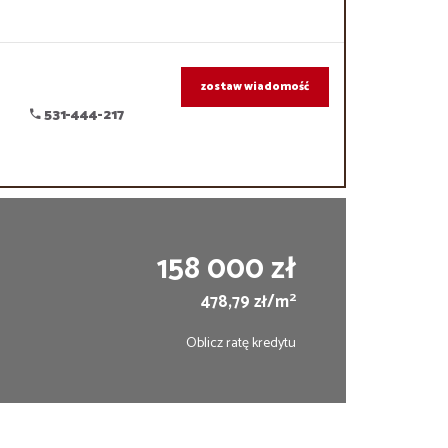
zostaw wiadomość
531-444-217
158 000 zł
2
478,79 zł/m
Oblicz ratę kredytu