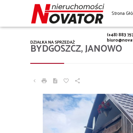
Strona Gł
(+48) 883 75
biuro@novat
DZIAŁKA NA SPRZEDAŻ
BYDGOSZCZ, JANOWO