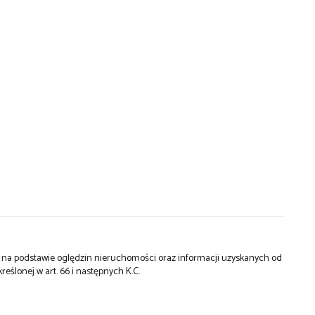
st na podstawie oględzin nieruchomości oraz informacji uzyskanych od
kreślonej w art. 66 i następnych K.C.