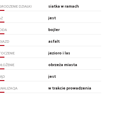
siatka w ramach
RODZENIE DZIAŁKI
jest
AZ
bojler
ODA
asfalt
OJAZD
jezioro i las
TOCZENIE
obrzeża miasta
ŁOŻENIE
jest
RĄD
w trakcie prowadzenia
NALIZACJA