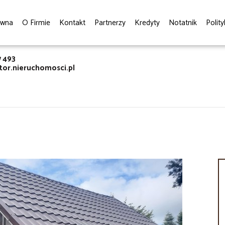
ówna
O Firmie
Kontakt
Partnerzy
Kredyty
Notatnik
Polit
7 493
or.nieruchomosci.pl