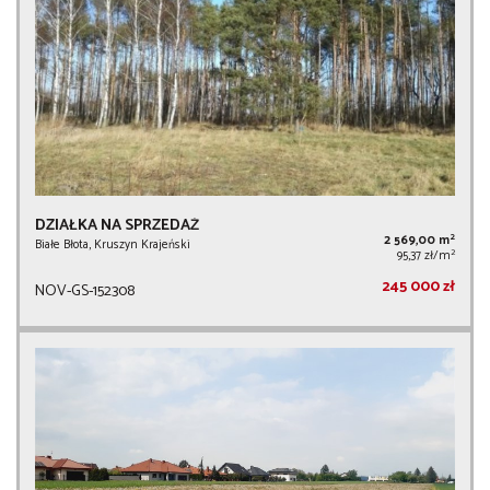
DZIAŁKA NA SPRZEDAŻ
2
2 569,00 m
Białe Błota, Kruszyn Krajeński
2
95,37 zł/m
245 000 zł
NOV-GS-152308