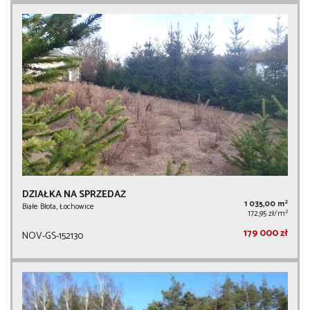
DZIAŁKA NA SPRZEDAŻ
2
1 035,00 m
Białe Błota, Łochowice
2
172,95 zł/m
179 000 zł
NOV-GS-152130