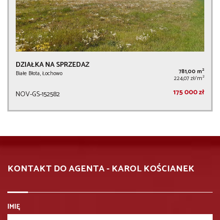
DZIAŁKA NA SPRZEDAŻ
2
781,00 m
Białe Błota, Łochowo
2
224,07 zł/m
175 000 zł
NOV-GS-152582
KONTAKT DO AGENTA - KAROL KOŚCIANEK
IMIĘ