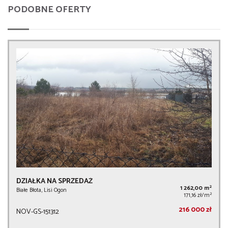
PODOBNE OFERTY
DZIAŁKA NA SPRZEDAŻ
2
1 262,00 m
Białe Błota, Lisi Ogon
2
171,16 zł/m
216 000 zł
NOV-GS-151312