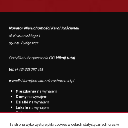
Novator Nieruchomości Karol Kościanek
ul. Kraszewskiego 1
85-240 Bydgoszcz
Certyfikat ubezpieczenia OC:
kliknij tutaj
tel.
(+48) 883 757 493
e-mail:
biuro@novator.nieruchomosci.pl
Mieszkania
na wynajem
Domy
na wynajem
Działki
na wynajem
Lokale
na wynajem
Hale
na wynajem
Obiekty
na wynajem
Ta strona wykorzystuje pliki cookies w celach statystycznych oraz w