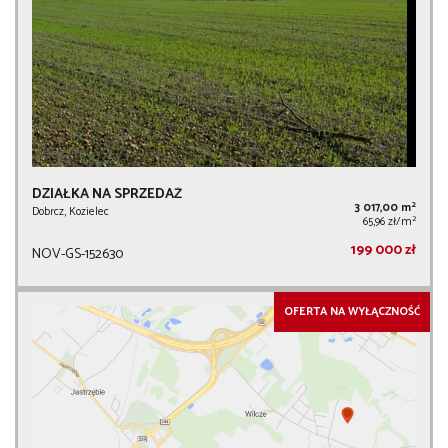
DZIAŁKA NA SPRZEDAŻ
2
3 017,00 m
Dobrcz, Kozielec
2
65,96 zł/m
199 000 zł
NOV-GS-152630
OFERTA NA WYŁĄCZNOŚĆ