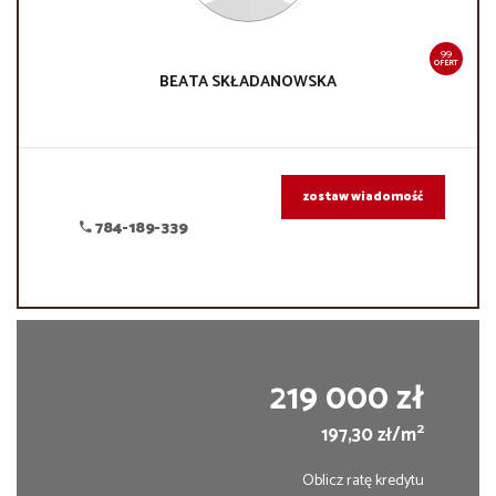
99
OFERT
BEATA
SKŁADANOWSKA
zostaw wiadomość
784-189-339
219 000 zł
2
197,30 zł/m
Oblicz ratę kredytu