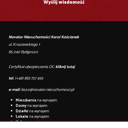
Novator Nieruchomości Karol Kościanek
ul. Kraszewskiego 1
85-240 Bydgoszcz
Certyfikat ubezpieczenia OC:
kliknij tutaj
tel.
(+48) 883 757 493
e-mail:
biuro@novator.nieruchomosci.pl
Mieszkania
na wynajem
Domy
na wynajem
Działki
na wynajem
Lokale
na wynajem
Hale
na wynajem
Obiekty
na wynajem