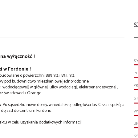
S
na wyłączność !
S
ki w Fordonie !
P
budowlane o powierzchni 883 m2 i 874 m2.
owy pod budownictwo mieszkaniowe jednorodzinne.
PR
eci wodociągowej( w głównej ulicy wodociąg), elektroenergetycznej ,
raz światłowodu Orange.
S
 Po sąsiedzku nowe domy, w niedalekiej odległości las. Cisza i spokój a
y dojazd do Centrum Fordonu.
WY
aktu w celu uzyskania dodatkowych informacji!
UK
KS