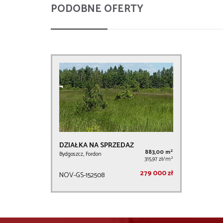
PODOBNE OFERTY
DZIAŁKA NA SPRZEDAŻ
2
883,00 m
Bydgoszcz, Fordon
2
315,97 zł/m
279 000 zł
NOV-GS-152508