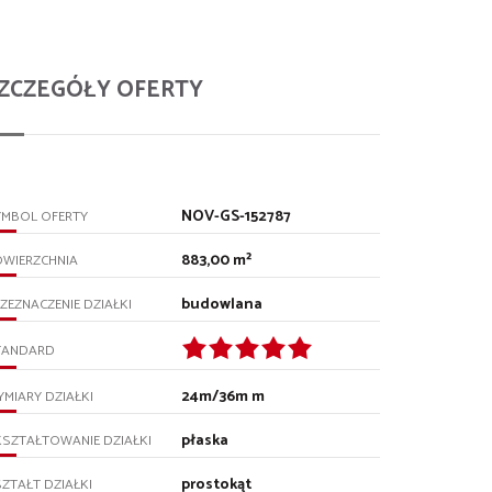
ZCZEGÓŁY OFERTY
NOV-GS-152787
YMBOL OFERTY
883,00 m²
OWIERZCHNIA
budowlana
ZEZNACZENIE DZIAŁKI
TANDARD
24m/36m m
MIARY DZIAŁKI
płaska
SZTAŁTOWANIE DZIAŁKI
prostokąt
ZTAŁT DZIAŁKI