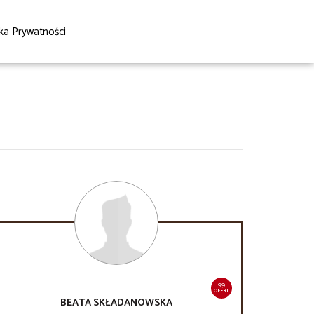
yka Prywatności
99
OFERT
BEATA
SKŁADANOWSKA