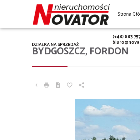
Strona Gł
(+48) 883 75
biuro@novat
DZIAŁKA NA SPRZEDAŻ
BYDGOSZCZ, FORDON