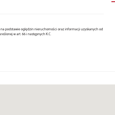
st na podstawie oględzin nieruchomości oraz informacji uzyskanych od
kreślonej w art. 66 i następnych K.C.