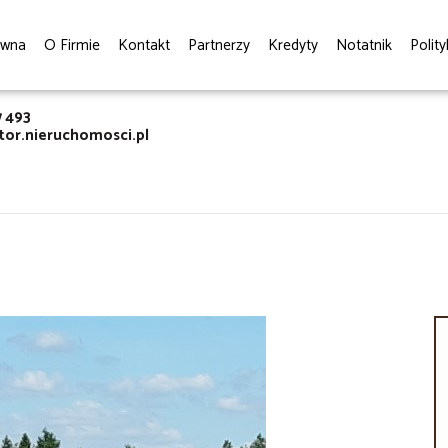
ówna
O Firmie
Kontakt
Partnerzy
Kredyty
Notatnik
Polit
7 493
or.nieruchomosci.pl