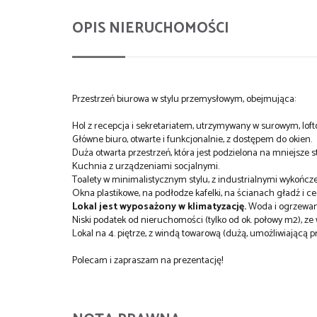
OPIS NIERUCHOMOŚCI
Przestrzeń biurowa w stylu przemysłowym, obejmująca:
Hol z recepcja i sekretariatem, utrzymywany w surowym, lo
Główne biuro, otwarte i funkcjonalnie, z dostępem do okien.
Duża otwarta przestrzeń, która jest podzielona na mniejsze s
Kuchnia z urządzeniami socjalnymi.
Toalety w minimalistycznym stylu, z industrialnymi wykończ
Okna plastikowe, na podłodze kafelki, na ścianach gładź i ce
Lokal jest wyposażony w klimatyzację.
Woda i ogrzewani
Niski podatek od nieruchomości (tylko od ok. połowy m2), ze 
Lokal na 4. piętrze, z windą towarową (dużą, umożliwiającą
Polecam i zapraszam na prezentację!