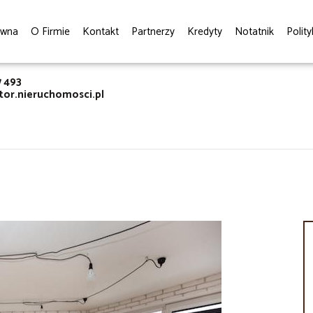
ówna
O Firmie
Kontakt
Partnerzy
Kredyty
Notatnik
Polit
7 493
or.nieruchomosci.pl