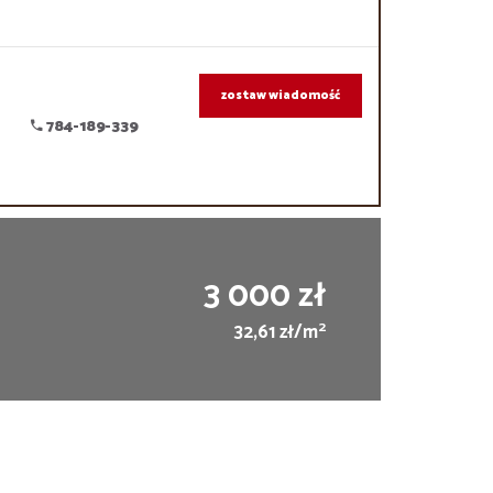
zostaw wiadomość
784-189-339
3 000 zł
2
32,61 zł/m