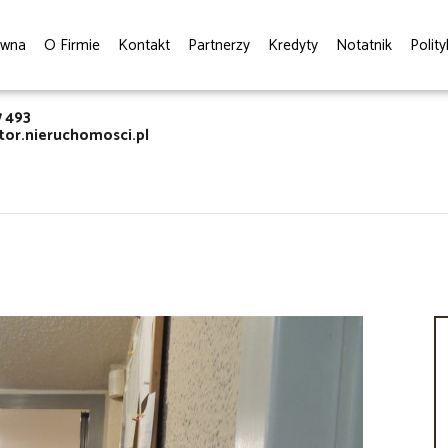
ówna
O Firmie
Kontakt
Partnerzy
Kredyty
Notatnik
Polit
7 493
or.nieruchomosci.pl