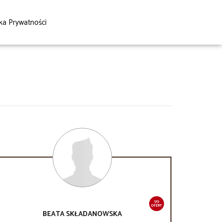
yka Prywatności
99
OFERT
BEATA
SKŁADANOWSKA