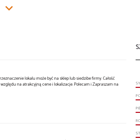
S
eznaczenie lokalu może być na sklep lub siedzibe firmy. Całość
S
 względu na atrakcyjną cene i lokalizacje. Polecam i Zapraszam na
P
PI
R
S