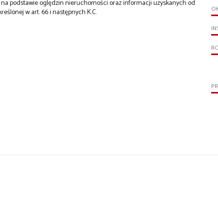
st na podstawie oględzin nieruchomości oraz informacji uzyskanych od
O
kreślonej w art. 66 i następnych K.C.
IN
R
PR