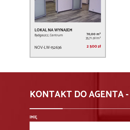
LOKAL NA WYNAJEM
2
70,00 m
Bydgoszcz, Centrum
2
35,71 zł/m
2 500 zł
NOV-LW-152636
KONTAKT DO AGENTA 
IMIĘ