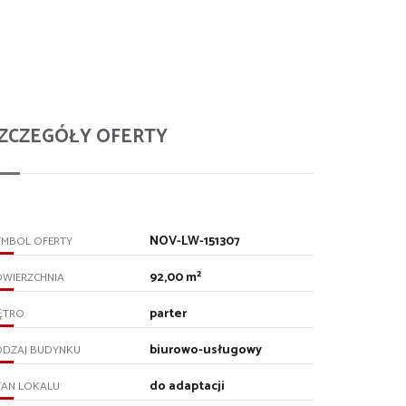
ZCZEGÓŁY OFERTY
NOV-LW-151307
YMBOL OFERTY
92,00 m²
OWIERZCHNIA
parter
ĘTRO
biurowo-usługowy
ODZAJ BUDYNKU
do adaptacji
TAN LOKALU