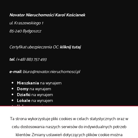
Novator Nieruchomości Karol Kościanek
ul. Kraszewskiego 1
85-240 Bydgoszcz
Certyfikat ubezpieczenia OC:
kliknij tutaj
tel.
(+48) 883 757 493
e-mail:
biuro@novator.nieruchomosci.pl
Mieszkania
na wynajem
Domy
na wynajem
Działki
na wynajem
Lokale
na wynajem
Hale
na wynajem
Obiekty
na wynajem
Ta strona wykorzystuje pliki cookies w celach statystycznych oraz w
Mieszkania
na sprzedaż
celu dostosowania naszych serwisów do indywidualnych potrzeb
Domy
na sprzedaż
Działki
na sprzedaż
klientów. Zmiany ustawień dotyczących plików cookie można