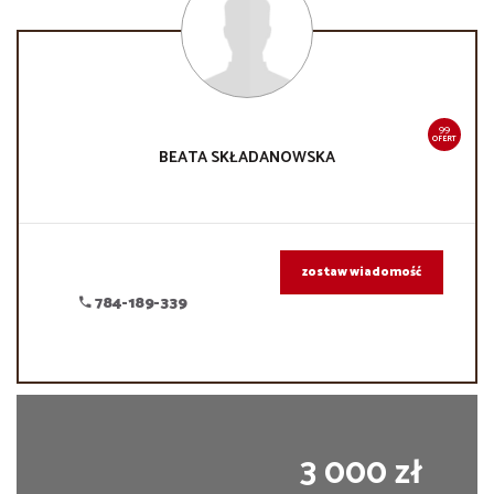
99
OFERT
BEATA
SKŁADANOWSKA
zostaw wiadomość
784-189-339
3 000 zł