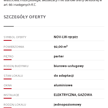
właściciela, może podlegać aktualizacji i nie stanowi oferty określonej w
art. 66 i następnych K.C.
SZCZEGÓŁY OFERTY
NOV-LW-151307
SYMBOL OFERTY
92,00 m²
POWIERZCHNIA
parter
PIĘTRO
biurowo-usługowy
RODZAJ BUDYNKU
do adaptacji
STAN LOKALU
aluminiowe
OKNA
ELEKTRYCZNA, GAZOWA
INSTALACJE
jednopoziomowy
RODZAJ LOKALU