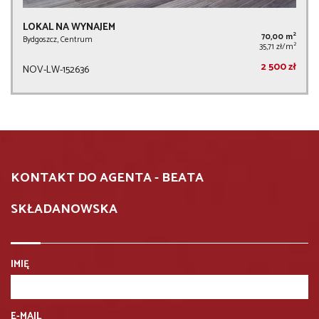
LOKAL NA WYNAJEM
2
70,00 m
Bydgoszcz, Centrum
2
35,71 zł/m
2 500 zł
NOV-LW-152636
KONTAKT DO AGENTA - BEATA
SKŁADANOWSKA
IMIĘ
E-MAIL