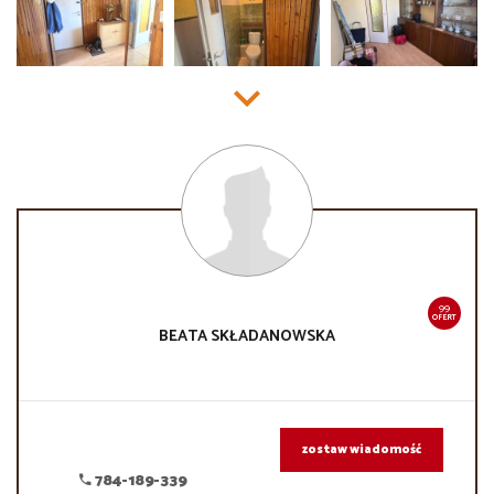
99
OFERT
BEATA
SKŁADANOWSKA
zostaw wiadomość
784-189-339