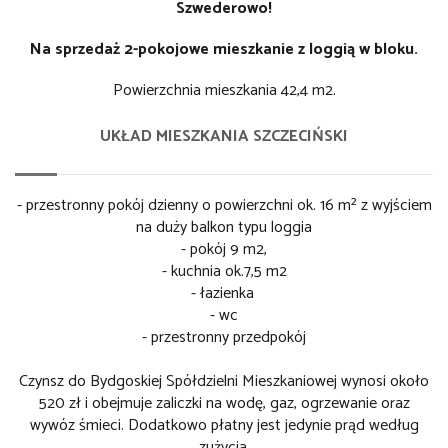
Szwederowo!
Na sprzedaż 2-pokojowe mieszkanie z loggią w bloku.
Powierzchnia mieszkania 42,4 m2.
UKŁAD MIESZKANIA SZCZECIŃSKI
- przestronny pokój dzienny o powierzchni ok. 16 m² z wyjściem
na duży balkon typu loggia
- pokój 9 m2,
- kuchnia ok.7,5 m2
- łazienka
- wc
- przestronny przedpokój
Czynsz do Bydgoskiej Spółdzielni Mieszkaniowej wynosi około
520 zł i obejmuje zaliczki na wodę, gaz, ogrzewanie oraz
wywóz śmieci. Dodatkowo płatny jest jedynie prąd według
zużycia.