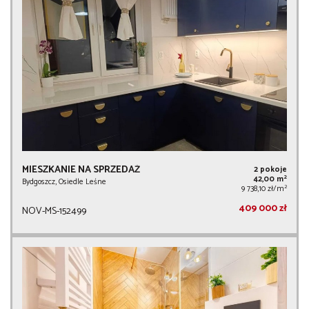
MIESZKANIE NA SPRZEDAŻ
2 pokoje
2
42,00 m
Bydgoszcz, Osiedle Leśne
2
9 738,10 zł/m
409 000 zł
NOV-MS-152499