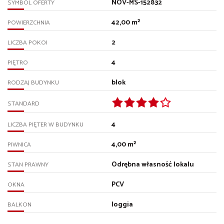
NOV-MS-152832
SYMBOL OFERTY
42,00 m²
POWIERZCHNIA
2
LICZBA POKOI
4
PIĘTRO
blok
RODZAJ BUDYNKU
STANDARD
4
LICZBA PIĘTER W BUDYNKU
4,00 m²
PIWNICA
Odrębna własność lokalu
STAN PRAWNY
PCV
OKNA
loggia
BALKON