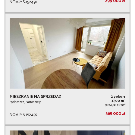
299 000 zł
NOV-MS-152491
MIESZKANIE NA SPRZEDAŻ
2 pokoje
2
37,00 m
Bydgoszcz, Bartodzieje
2
9 864,86 zł/m
365 000 zł
NOV-MS-152497