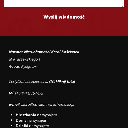
Novator Nieruchomości Karol Kościanek
ul. Kraszewskiego 1
85-240 Bydgoszcz
Certyfikat ubezpieczenia OC:
kliknij tutaj
tel.
(+48) 883 757 493
e-mail:
biuro@novator.nieruchomosci.pl
Mieszkania
na wynajem
Domy
na wynajem
Działki
na wynajem