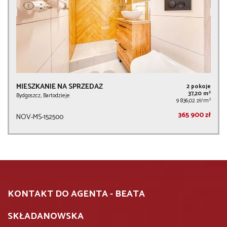
MIESZKANIE NA SPRZEDAŻ
2 pokoje
2
37,20 m
Bydgoszcz, Bartodzieje
2
9 836,02 zł/m
365 900 zł
NOV-MS-152500
KONTAKT DO AGENTA - BEATA
SKŁADANOWSKA