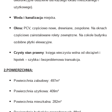
dwufunkcyjne oddzielne dla każdego lokalu mieszkalnego i
użytkowego).
Woda i kanalizacja
miejska.
Okna:
PCV, częściowo nowe, drewniane, zespolone. Na oknach
częściowo zainstalowane rolety zewnętrzne. Na cokole budynku
ozdobne płytki elewacyjne.
Czysty stan prawny
: księga wieczysta wolna od obciążeń i
hipotek – szybka i bezproblemowa transakcja.
2.POWIERZCHNIA:
Powierzchnia zabudowy: 497m²
Powierzchnia użytkowa: 409m²
Powierzchnia mieszkalna: 282m²