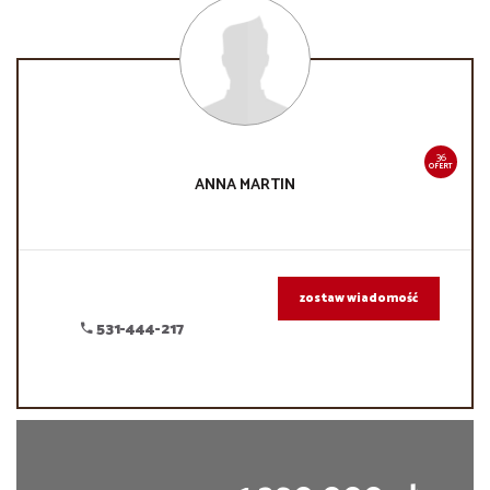
36
OFERT
ANNA
MARTIN
zostaw wiadomość
531-444-217