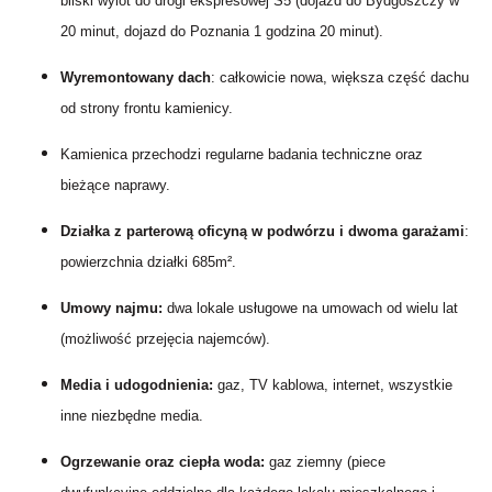
bliski wylot do drogi ekspresowej S5 (dojazd do Bydgoszczy w
20 minut, dojazd do Poznania 1 godzina 20 minut).
Wyremontowany dach
: całkowicie nowa, większa część dachu
od strony frontu kamienicy.
Kamienica przechodzi regularne badania techniczne oraz
bieżące naprawy.
Działka z parterową oficyną w podwórzu i dwoma garażami
:
powierzchnia działki 685m².
Umowy najmu:
dwa
lokale usługowe na umowach od wielu lat
(możliwość przejęcia najemców).
Media i udogodnienia:
g
az, TV kablowa, internet, wszystkie
inne niezbędne media.
Ogrzewanie oraz ciepła woda:
gaz ziemny (piece