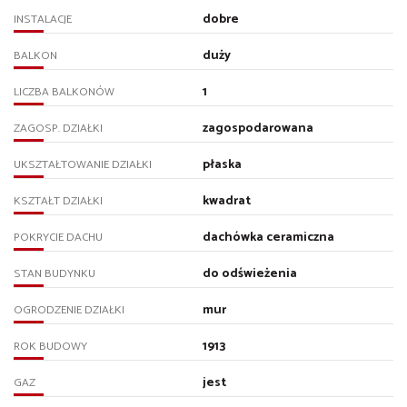
dobre
INSTALACJE
duży
BALKON
1
LICZBA BALKONÓW
zagospodarowana
ZAGOSP. DZIAŁKI
płaska
UKSZTAŁTOWANIE DZIAŁKI
kwadrat
KSZTAŁT DZIAŁKI
dachówka ceramiczna
POKRYCIE DACHU
do odświeżenia
STAN BUDYNKU
mur
OGRODZENIE DZIAŁKI
1913
ROK BUDOWY
jest
GAZ