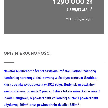
1 290 000 zł
2
2 595,57 zł/m
Oblicz ratę kredytu
OPIS NIERUCHOMOŚCI
Novator Nieruchomości przedstawia Państwu ładną i zadbaną
kamienicę narożną zlokalizowaną w ścisłym centrum Szubina,
która została wybudowana w 1913 roku.
Budynek mieszkalny
wielorodzinny, posiada 2 piętra, 3 duże lokale mieszkalne oraz 3
lokale usługowe, o powierzchni całkowitej 497m² i powierzchni
użytkowej 409m² oraz powierzchnia działki: 685m².